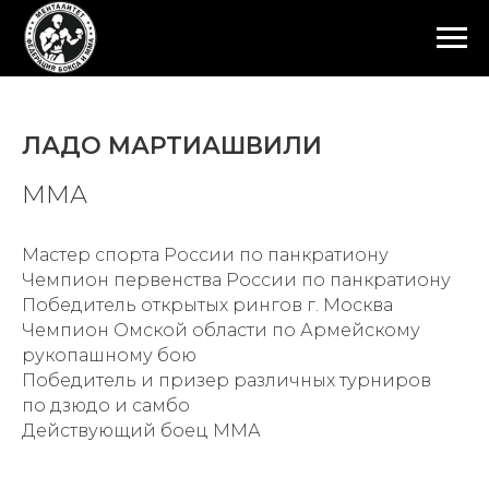
ЛАДО МАРТИАШВИЛИ
ММА
Мастер спорта России по панкратиону
Чемпион первенства России по панкратиону
Победитель открытых рингов г. Москва
Чемпион Омской области по Армейскому
рукопашному бою
Победитель и призер различных турниров
по дзюдо и самбо
Действующий боец ММА